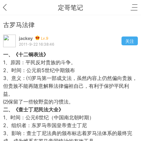
定哥笔记
古罗马法律
jackey
Lv.9
关注
2011-9-22 16:38:46
一、《十二铜表法》
1、原因：平民反对贵族的斗争。
2、时间：公元前5世纪中期颁布
3、意义：⑴罗马第一部成文法，虽然内容上仍然偏向贵族，
但贵族不能再随意解释法律偏袒自己，有利于保护平民利
益。
⑵保留了一些较野蛮的习惯法。
二、《查士丁尼民法大全》
1、时间：公元6世纪（中国南北朝时期）
2、组织者：东罗马帝国皇帝查士丁尼
3、影响：查士丁尼法典的颁布标志着罗马法体系的最终完