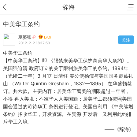
辞海
中美华工条约
巫婆张
Lv.9
关注
2012-2-2 18:17:50
中美华工条约
【中美华工条约】即 《限禁来美华工保护寓美华人条约》。
美国强迫清 政府订立的关于限制旅美华工的条约。1894年
（光绪二十年）3 月17 日清驻 美公使杨儒与美国国务卿葛礼
山 （Walter Quintin Gresham，1832—1895） 在华盛顿签
订。共六款。主要内容：居美华工离美的期限超过一年者，
不得 再入美境；不准华人入美国籍；居美华工都须按照美国
国会通过的苛待华工 条例进行登记。美国曾利用 《中美续增
条约》招收华工，开发资源。在资源 开发后，又利用此约排
斥华工入境。
——《辞海》