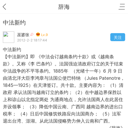
辞海
中法新约
巫婆张
Lv.9
关注
2012-2-2 18:17:44
中法新约
【中法新约】即 《中法会订越南条约十款》或《越南条
款》。又称《李 巴条约》。法国强迫清政府订立的关于结束
中法战争的不平等条约。1885年 （光绪十一年）6 月 9 日
由清北洋大臣李鸿章与法国公使巴特纳 （Jules Patenotre，
1845—1925）在天津签订。共十款。主要内容为： （1）清
政府 承认法国与越南订立的条约；（2）在中越边界保胜以
上和谅山以北指定两处 为通商地点，允许法国商人在此居住
并设领事； （3）降低中国云南、广西同 越南边界的进出口
税率； （4）日后中国修筑铁路应向法国商办； （5）法军
退出台湾、澎湖。从此法国侵略势力伸入云南和广西。