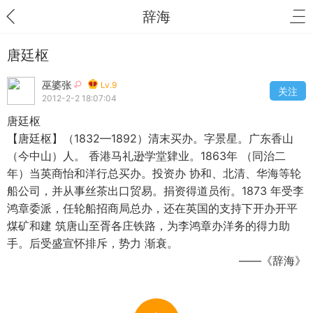
辞海
唐廷枢
巫婆张
Lv.9
关注
2012-2-2 18:07:04
唐廷枢
【唐廷枢】（1832—1892）清末买办。字景星。广东香山
（今中山）人。 香港马礼逊学堂肄业。1863年 （同治二
年）当英商怡和洋行总买办。投资办 协和、北清、华海等轮
船公司，并从事丝茶出口贸易。捐资得道员衔。1873 年受李
鸿章委派，任轮船招商局总办，还在英国的支持下开办开平
煤矿和建 筑唐山至胥各庄铁路，为李鸿章办洋务的得力助
手。后受盛宣怀排斥，势力 渐衰。
——《辞海》