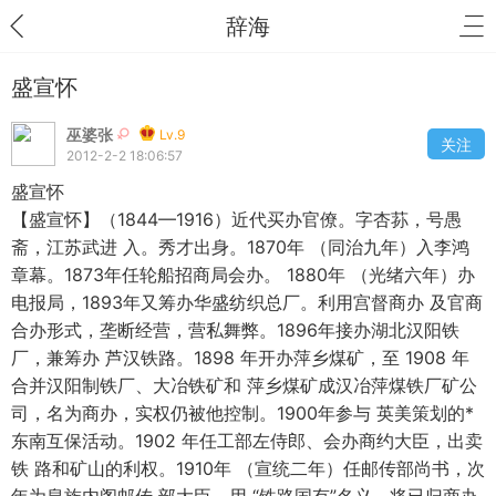
辞海
盛宣怀
巫婆张
Lv.9
关注
2012-2-2 18:06:57
盛宣怀
【盛宣怀】（1844—1916）近代买办官僚。字杏荪，号愚
斋，江苏武进 入。秀才出身。1870年 （同治九年）入李鸿
章幕。1873年任轮船招商局会办。 1880年 （光绪六年）办
电报局，1893年又筹办华盛纺织总厂。利用宫督商办 及官商
合办形式，垄断经营，营私舞弊。1896年接办湖北汉阳铁
厂，兼筹办 芦汉铁路。1898 年开办萍乡煤矿，至 1908 年
合并汉阳制铁厂、大冶铁矿和 萍乡煤矿成汉冶萍煤铁厂矿公
司，名为商办，实权仍被他控制。1900年参与 英美策划的*
东南互保活动。1902 年任工部左侍郎、会办商约大臣，出卖
铁 路和矿山的利权。1910年 （宣统二年）任邮传部尚书，次