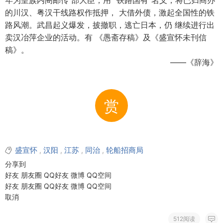
年为皇族内阁邮传 部大臣，用 “铁路国有”名义，将已归商办
的川汉、粤汉干线路权作抵押， 大借外债，激起全国性的铁
路风潮。武昌起义爆发，披撤职，逃亡日本，仍 继续进行出
卖汉冶萍企业的活动。有 《愚斋存稿》及《盛宣怀未刊信
稿》。
——《辞海》
赏
盛宣怀
汉阳
江苏
同治
轮船招商局
,
,
,
,
分享到
好友
朋友圈
QQ好友
微博
QQ空间
好友
朋友圈
QQ好友
微博
QQ空间
取消
512阅读