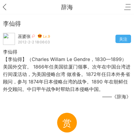
辞海
李仙得
巫婆张
Lv.9
关注
2012-2-2 18:06:03
李仙得
【李仙得】（Charles Willam Le Gendre，1830—1899）
美国外交官。 1866年任美国驻厦门领事。次年在中国台湾进
行间谍活动，为美国侵略台湾 做准备。1872年任日本外务省
顾问，参与 1874年日本侵略台湾的战争。1890 年在朝鲜任
外交顾问。中日甲午战争时帮助日本侵略中国。
——《辞海》
赏