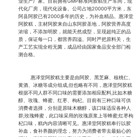
业生产厂家。目前拥有GMP标准阿胶糕生产车间，现
代化厂房，现代化设备。公司占地20000平方米，东
阿县阿胶已有2000多年的历史，为补血精品。惠泽堂
阿胶糕，主材阿胶来自山东阿胶圣地，阿胶营养高度
浓缩，不添加明胶，就能天然成型，呈现超纯正的品
质，保证每一口，都营养四溢。同时严把原料关，生
产工艺实现全程无菌，成品经由国家食品安全部门检
测合格。
惠泽堂阿胶糕主要是由阿胶、黑芝麻、核桃仁、
黄酒、冰糖等成分组成,但也略有不同，惠泽堂阿胶糕
根据不同人群不同口味的需要添加相应配料,比如木糖
醇、玫瑰、蜂蜜、红枣、枸杞。目前有三种口味可供
消费者选择，分别是原味木糖醇，该口味适应各种人
群;玫瑰蜂蜜，此口味采用的玫瑰原浆上等蜂蜜;红枣枸
杞口味，糕内内容清晰可见。惠泽堂阿胶糕奉行以胶
补血，食补养颜的理念，努力为消费者带去最贴心的