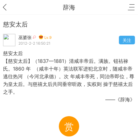
辞海
慈安太后
巫婆张
Lv.9
关注
2012-2-2 16:50:21
慈安太后
【慈安太后】（1837—1881）清咸丰帝后。满族。钮祜禄
氏。1860 年 （咸丰十年）英法联军进犯北京时，随咸丰帝
逃往热河 （今河北承德）。次 年咸丰帝死，同治帝即位，尊
为皇太后。与慈禧太后共同垂帘听政，实权则 操于慈禧太后
之手。
——《辞海》
赏