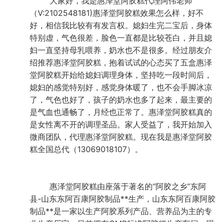
大家好，我是惠泽堂阿胶糕代理阿伟老师
（V:2102548181)惠泽堂阿胶糕效果怎么样，好不
好，相信我比较有有发言权。媳妇生完二宝后，身体
特别虚，气色很差，脸色一直都是比较苍白，并且媳
妇一直坚持母乳喂养，奶水也不是很多。经过朋友介
绍推荐惠泽堂阿胶糕，抱着试试的心态买了五盒惠泽
堂阿胶糕开始给媳妇调理身体，坚持吃一段时间后，
媳妇的感觉特别好，感觉身体暖了，也不会手脚冰凉
了，气色也好了，孩子的奶水也多了起来，最主要的
是气血也通畅了，月经也正常了。惠泽堂阿胶糕真的
是女性离不开的调理圣品。家人受益了，我开始加入
微商团队，代理惠泽堂阿胶糕。现在我是惠泽堂阿胶
糕全国总代（13069018107）。
惠泽堂阿胶糕由座落于著名的“阿胶之乡”东阿
县-山东东阿百康阿胶制品**生产，山东东阿百康阿胶
制品**是一家以生产阿胶系列产品、营养品为主的专