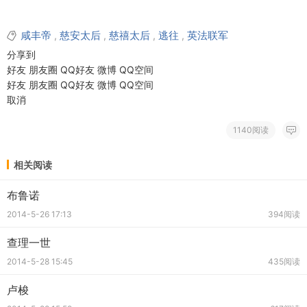
咸丰帝
慈安太后
慈禧太后
逃往
英法联军
,
,
,
,
分享到
好友
朋友圈
QQ好友
微博
QQ空间
好友
朋友圈
QQ好友
微博
QQ空间
取消
1140阅读
相关阅读
布鲁诺
2014-5-26 17:13
394阅读
查理一世
2014-5-28 15:45
435阅读
卢梭