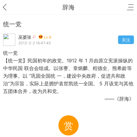
辞海
统一党
巫婆张
Lv.9
关注
2012-2-2 16:47:45
统一党
【统一党】民国初年的政党。1912 年 1 月由原立宪派操纵的
中华民国 联合会组成。以张謇、章炳麟、程德全、熊希龄等
为理事。以 “巩固全国统 一，建设中央政府，促进共和政
治”为宗旨，实际上是拥护袁世凯统一全国。 5 月该党与其他
五团体合并，改为共和党。
——《辞海》
赏