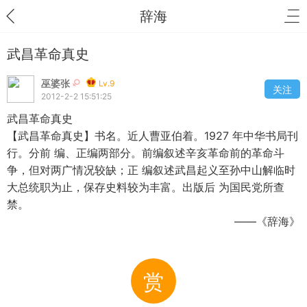
辞海
武昌革命真史
巫婆张
Lv.9
关注
2012-2-2 15:51:25
武昌革命真史
【武昌革命真史】书名。近人曹亚伯着。1927 年中华书局刊
行。分前 编、正编两部分。前编叙述辛亥革命前的革命斗
争，但对两广情况较缺；正 编叙述武昌起义至孙中山解临时
大总统职为止，保存史料较为丰富。出版后 为国民党所查
禁。
——《辞海》
赏