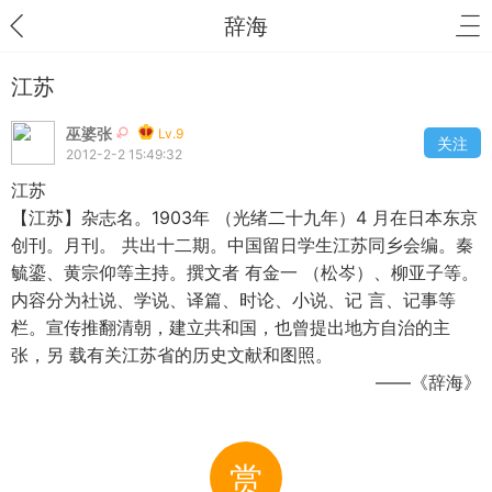
辞海
江苏
巫婆张
Lv.9
关注
2012-2-2 15:49:32
江苏
【江苏】杂志名。1903年 （光绪二十九年）4 月在日本东京
创刊。月刊。 共出十二期。中国留日学生江苏同乡会编。秦
毓鎏、黄宗仰等主持。撰文者 有金一 （松岑）、柳亚子等。
内容分为社说、学说、译篇、时论、小说、记 言、记事等
栏。宣传推翻清朝，建立共和国，也曾提出地方自治的主
张，另 载有关江苏省的历史文献和图照。
——《辞海》
赏