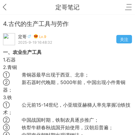
定哥笔记
4.古代的生产工具与劳作
定哥
Lv.9
关注
2025-9-19 16:48:32
一、农业生产工具
1.石器
2.青铜
① 青铜器最早出现于西亚、北非；
② 新石器时代晚期，5000年前，中国出现小件青铜
器；
3.铁
① 公元前15-14世纪，小亚细亚赫梯人率先掌握冶铁技
术；
② 中国战国时期，铁制农具逐步推广；
③ 铁犁牛耕春秋战国开始使用，汉朝后普遍；