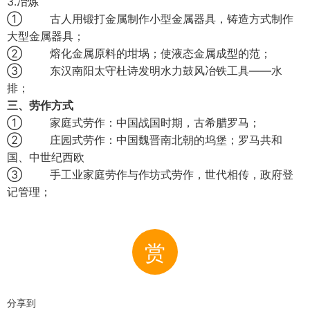
3.冶炼
① 古人用锻打金属制作小型金属器具，铸造方式制作
大型金属器具；
② 熔化金属原料的坩埚；使液态金属成型的范；
③ 东汉南阳太守杜诗发明水力鼓风冶铁工具——水
排；
三、劳作方式
① 家庭式劳作：中国战国时期，古希腊罗马；
② 庄园式劳作：中国魏晋南北朝的坞堡；罗马共和
国、中世纪西欧
③ 手工业家庭劳作与作坊式劳作，世代相传，政府登
记管理；
赏
分享到