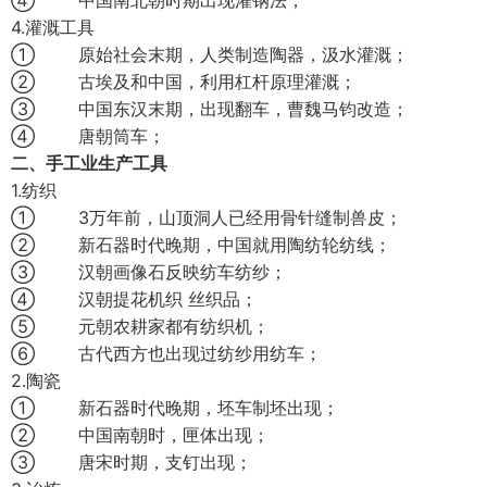
④ 中国南北朝时期出现灌钢法；
4.灌溉工具
① 原始社会末期，人类制造陶器，汲水灌溉；
② 古埃及和中国，利用杠杆原理灌溉；
③ 中国东汉末期，出现翻车，曹魏马钧改造；
④ 唐朝筒车；
二、手工业生产工具
1.纺织
① 3万年前，山顶洞人已经用骨针缝制兽皮；
② 新石器时代晚期，中国就用陶纺轮纺线；
③ 汉朝画像石反映纺车纺纱；
④ 汉朝提花机织 丝织品；
⑤ 元朝农耕家都有纺织机；
⑥ 古代西方也出现过纺纱用纺车；
2.陶瓷
① 新石器时代晚期，坯车制坯出现；
② 中国南朝时，匣体出现；
③ 唐宋时期，支钉出现；