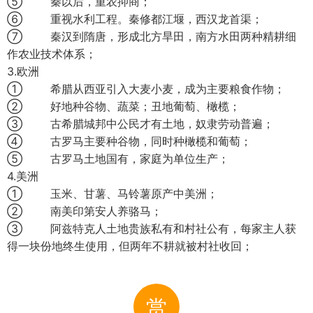
⑤ 秦以后，重农抑商；
⑥ 重视水利工程。秦修都江堰，西汉龙首渠；
⑦ 秦汉到隋唐，形成北方旱田，南方水田两种精耕细
作农业技术体系；
3.欧洲
① 希腊从西亚引入大麦小麦，成为主要粮食作物；
② 好地种谷物、蔬菜；丑地葡萄、橄榄；
③ 古希腊城邦中公民才有土地，奴隶劳动普遍；
④ 古罗马主要种谷物，同时种橄榄和葡萄；
⑤ 古罗马土地国有，家庭为单位生产；
4.美洲
① 玉米、甘薯、马铃薯原产中美洲；
② 南美印第安人养骆马；
③ 阿兹特克人土地贵族私有和村社公有，每家主人获
得一块份地终生使用，但两年不耕就被村社收回；
赏