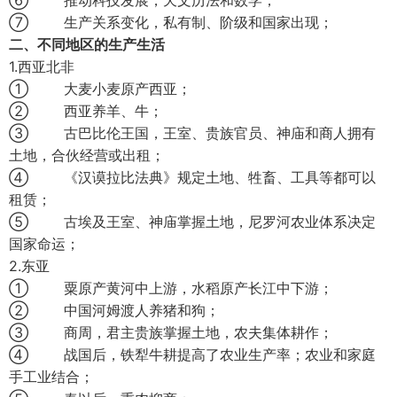
⑥ 推动科技发展，天文历法和数学；
⑦ 生产关系变化，私有制、阶级和国家出现；
二、不同地区的生产生活
1.西亚北非
① 大麦小麦原产西亚；
② 西亚养羊、牛；
③ 古巴比伦王国，王室、贵族官员、神庙和商人拥有
土地，合伙经营或出租；
④ 《汉谟拉比法典》规定土地、牲畜、工具等都可以
租赁；
⑤ 古埃及王室、神庙掌握土地，尼罗河农业体系决定
国家命运；
2.东亚
① 粟原产黄河中上游，水稻原产长江中下游；
② 中国河姆渡人养猪和狗；
③ 商周，君主贵族掌握土地，农夫集体耕作；
④ 战国后，铁犁牛耕提高了农业生产率；农业和家庭
手工业结合；