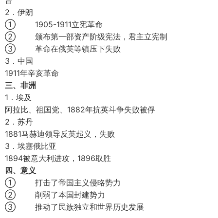
台
2．伊朗
① 1905-1911立宪革命
② 颁布第一部资产阶级宪法，君主立宪制
③ 革命在俄英等镇压下失败
3．中国
1911年辛亥革命
三、非洲
1．埃及
阿拉比、祖国党、1882年抗英斗争失败被俘
2．苏丹
1881马赫迪领导反英起义，失败
3．埃塞俄比亚
1894被意大利进攻，1896取胜
四、意义
① 打击了帝国主义侵略势力
② 削弱了本国封建势力
③ 推动了民族独立和世界历史发展