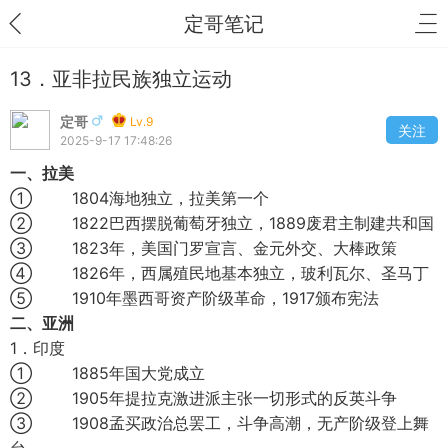
定哥笔记
13．亚非拉民族独立运动
定哥
Lv.9
关注
2025-9-17 17:48:26
一、拉美
① 1804海地独立，拉美第一个
② 1822巴西摆脱葡萄牙独立，1889废君主制建共和国
③ 1823年，美国门罗宣言、金元外交、大棒政策
④ 1826年，西属殖民地基本独立，玻利瓦尔、圣马丁
⑤ 1910年墨西哥资产阶级革命，1917颁布宪法
二、亚洲
1．印度
① 1885年国大党成立
② 1905年提拉克激进派主张一切形式的反英斗争
③ 1908孟买政治总罢工，斗争高潮，无产阶级登上舞