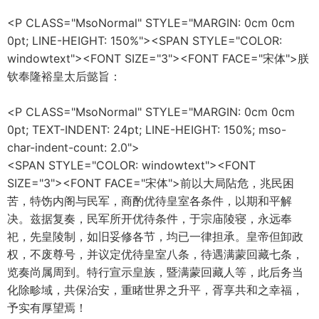
<P CLASS="MsoNormal" STYLE="MARGIN: 0cm 0cm
0pt; LINE-HEIGHT: 150%"><SPAN STYLE="COLOR:
windowtext"><FONT SIZE="3"><FONT FACE="宋体">朕
钦奉隆裕皇太后懿旨：
<P CLASS="MsoNormal" STYLE="MARGIN: 0cm 0cm
0pt; TEXT-INDENT: 24pt; LINE-HEIGHT: 150%; mso-
char-indent-count: 2.0">
<SPAN STYLE="COLOR: windowtext"><FONT
SIZE="3"><FONT FACE="宋体">前以大局阽危，兆民困
苦，特饬内阁与民军，商酌优待皇室各条件，以期和平解
决。兹据复奏，民军所开优待条件，于宗庙陵寝，永远奉
祀，先皇陵制，如旧妥修各节，均已一律担承。皇帝但卸政
权，不废尊号，并议定优待皇室八条，待遇满蒙回藏七条，
览奏尚属周到。特行宣示皇族，暨满蒙回藏人等，此后务当
化除畛域，共保治安，重睹世界之升平，胥享共和之幸福，
予实有厚望焉！