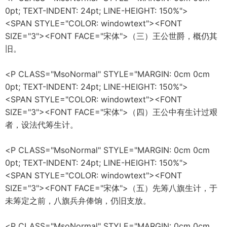
0pt; TEXT-INDENT: 24pt; LINE-HEIGHT: 150%">
<SPAN STYLE="COLOR: windowtext"><FONT
SIZE="3"><FONT FACE="宋体">（三）王公世爵，概仍其
旧。
<P CLASS="MsoNormal" STYLE="MARGIN: 0cm 0cm
0pt; TEXT-INDENT: 24pt; LINE-HEIGHT: 150%">
<SPAN STYLE="COLOR: windowtext"><FONT
SIZE="3"><FONT FACE="宋体">（四）王公中有生计过艰
者，设法代筹生计。
<P CLASS="MsoNormal" STYLE="MARGIN: 0cm 0cm
0pt; TEXT-INDENT: 24pt; LINE-HEIGHT: 150%">
<SPAN STYLE="COLOR: windowtext"><FONT
SIZE="3"><FONT FACE="宋体">（五）先筹八旗生计，于
未筹定之前，八旗兵弁俸饷，仍旧支放。
<P CLASS="MsoNormal" STYLE="MARGIN: 0cm 0cm