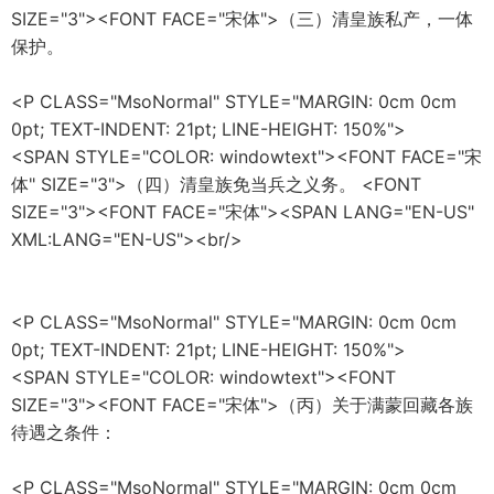
SIZE="3"><FONT FACE="宋体">（三）清皇族私产，一体
保护。
<P CLASS="MsoNormal" STYLE="MARGIN: 0cm 0cm
0pt; TEXT-INDENT: 21pt; LINE-HEIGHT: 150%">
<SPAN STYLE="COLOR: windowtext"><FONT FACE="宋
体" SIZE="3">（四）清皇族免当兵之义务。 <FONT
SIZE="3"><FONT FACE="宋体"><SPAN LANG="EN-US"
XML:LANG="EN-US"><br/>
<P CLASS="MsoNormal" STYLE="MARGIN: 0cm 0cm
0pt; TEXT-INDENT: 21pt; LINE-HEIGHT: 150%">
<SPAN STYLE="COLOR: windowtext"><FONT
SIZE="3"><FONT FACE="宋体">（丙）关于满蒙回藏各族
待遇之条件：
<P CLASS="MsoNormal" STYLE="MARGIN: 0cm 0cm