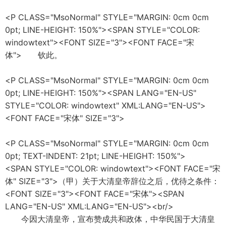
<P CLASS="MsoNormal" STYLE="MARGIN: 0cm 0cm
0pt; LINE-HEIGHT: 150%"><SPAN STYLE="COLOR:
windowtext"><FONT SIZE="3"><FONT FACE="宋
体"> 钦此。
<P CLASS="MsoNormal" STYLE="MARGIN: 0cm 0cm
0pt; LINE-HEIGHT: 150%"><SPAN LANG="EN-US"
STYLE="COLOR: windowtext" XML:LANG="EN-US">
<FONT FACE="宋体" SIZE="3">
<P CLASS="MsoNormal" STYLE="MARGIN: 0cm 0cm
0pt; TEXT-INDENT: 21pt; LINE-HEIGHT: 150%">
<SPAN STYLE="COLOR: windowtext"><FONT FACE="宋
体" SIZE="3">（甲）关于大清皇帝辞位之后，优待之条件：
<FONT SIZE="3"><FONT FACE="宋体"><SPAN
LANG="EN-US" XML:LANG="EN-US"><br/>
今因大清皇帝，宣布赞成共和政体，中华民国于大清皇