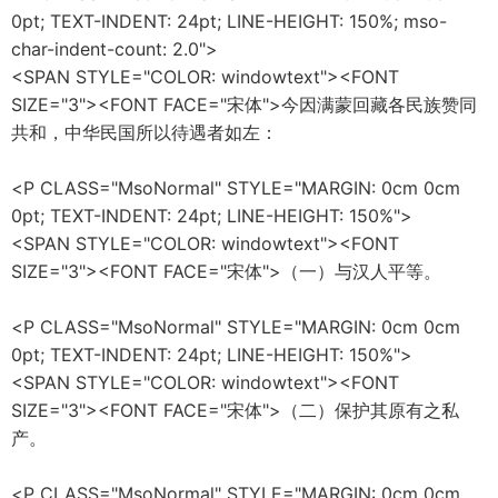
0pt; TEXT-INDENT: 24pt; LINE-HEIGHT: 150%; mso-
char-indent-count: 2.0">
<SPAN STYLE="COLOR: windowtext"><FONT
SIZE="3"><FONT FACE="宋体">今因满蒙回藏各民族赞同
共和，中华民国所以待遇者如左：
<P CLASS="MsoNormal" STYLE="MARGIN: 0cm 0cm
0pt; TEXT-INDENT: 24pt; LINE-HEIGHT: 150%">
<SPAN STYLE="COLOR: windowtext"><FONT
SIZE="3"><FONT FACE="宋体">（一）与汉人平等。
<P CLASS="MsoNormal" STYLE="MARGIN: 0cm 0cm
0pt; TEXT-INDENT: 24pt; LINE-HEIGHT: 150%">
<SPAN STYLE="COLOR: windowtext"><FONT
SIZE="3"><FONT FACE="宋体">（二）保护其原有之私
产。
<P CLASS="MsoNormal" STYLE="MARGIN: 0cm 0cm