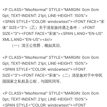
<P CLASS="MsoNormal" STYLE="MARGIN: 0cm 0cm
0pt; TEXT-INDENT: 21pt; LINE-HEIGHT: 150%">
<SPAN STYLE="COLOR: windowtext"><FONT FACE="宋
体" SIZE="3">（乙）关于清皇族待遇之条件： <FONT
SIZE="3"><FONT FACE="宋体"><SPAN LANG="EN-US"
XML:LANG="EN-US"><br/>
（一）清王公世爵，概如其旧。
<P CLASS="MsoNormal" STYLE="MARGIN: 0cm 0cm
0pt; TEXT-INDENT: 21pt; LINE-HEIGHT: 150%">
<SPAN STYLE="COLOR: windowtext"><FONT
SIZE="3"><FONT FACE="宋体">（二）清皇族对于中华民
国国家之私权及公权，与国民同等。
<P CLASS="MsoNormal" STYLE="MARGIN: 0cm 0cm
0pt; TEXT-INDENT: 21pt; LINE-HEIGHT: 150%">
<SPAN STYLE="COLOR: windowtext"><FONT