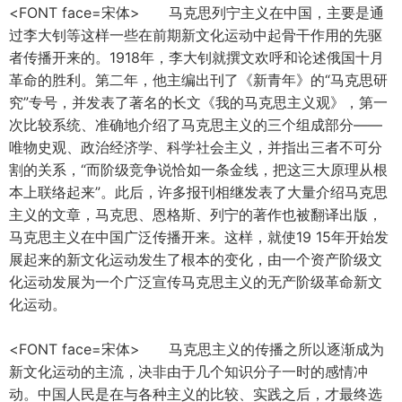
<FONT face=宋体> 马克思列宁主义在中国，主要是通
过李大钊等这样一些在前期新文化运动中起骨干作用的先驱
者传播开来的。1918年，李大钊就撰文欢呼和论述俄国十月
革命的胜利。第二年，他主编出刊了《新青年》的“马克思研
究”专号，并发表了著名的长文《我的马克思主义观》，第一
次比较系统、准确地介绍了马克思主义的三个组成部分——
唯物史观、政治经济学、科学社会主义，并指出三者不可分
割的关系，“而阶级竞争说恰如一条金线，把这三大原理从根
本上联络起来”。此后，许多报刊相继发表了大量介绍马克思
主义的文章，马克思、恩格斯、列宁的著作也被翻译出版，
马克思主义在中国广泛传播开来。这样，就使19 15年开始发
展起来的新文化运动发生了根本的变化，由一个资产阶级文
化运动发展为一个广泛宣传马克思主义的无产阶级革命新文
化运动。
<FONT face=宋体> 马克思主义的传播之所以逐渐成为
新文化运动的主流，决非由于几个知识分子一时的感情冲
动。中国人民是在与各种主义的比较、实践之后，才最终选