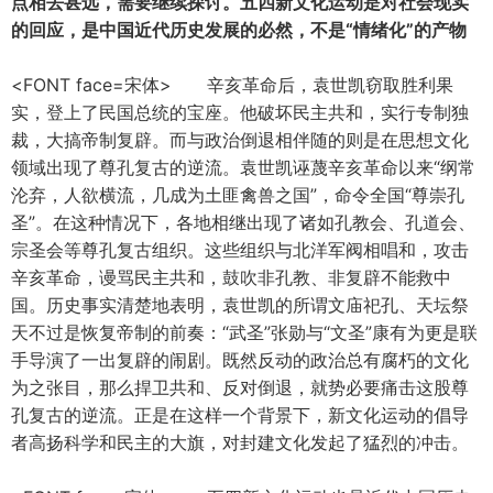
点相去甚远，需要继续探讨。五四新文化运动是对社会现实
的回应，是中国近代历史发展的必然，不是“情绪化”的产物
<FONT face=宋体> 辛亥革命后，袁世凯窃取胜利果
实，登上了民国总统的宝座。他破坏民主共和，实行专制独
裁，大搞帝制复辟。而与政治倒退相伴随的则是在思想文化
领域出现了尊孔复古的逆流。袁世凯诬蔑辛亥革命以来“纲常
沦弃，人欲横流，几成为土匪禽兽之国”，命令全国“尊崇孔
圣”。在这种情况下，各地相继出现了诸如孔教会、孔道会、
宗圣会等尊孔复古组织。这些组织与北洋军阀相唱和，攻击
辛亥革命，谩骂民主共和，鼓吹非孔教、非复辟不能救中
国。历史事实清楚地表明，袁世凯的所谓文庙祀孔、天坛祭
天不过是恢复帝制的前奏：“武圣”张勋与“文圣”康有为更是联
手导演了一出复辟的闹剧。既然反动的政治总有腐朽的文化
为之张目，那么捍卫共和、反对倒退，就势必要痛击这股尊
孔复古的逆流。正是在这样一个背景下，新文化运动的倡导
者高扬科学和民主的大旗，对封建文化发起了猛烈的冲击。