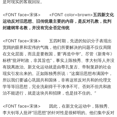
是对现实的客观回应。
<FONT face=宋体> <FONT color=brown>
五四新文化
运动反对旧思想、旧传统最主要的内容，是反对孔教，批判
封建纲常名教，并没有完全否定传统
<FONT face=宋体> 五四时期，先进的知识分子表现出
宽阔的眼界和宏伟的气魄，他们所要解决的问题不仅仅局限
在文化层面，而且是要救国，要“再造中华”。尽管《新青年》
标榜“批评时政，非其旨也”，事实上陈独秀、李大钊等人并没
有脱离政治。新文化运动就是由尊孔复古、帝制复辟的社会
现实引发出来的。正如陈独秀所说：“这腐旧思想布满国中，
所以我们要诚心巩固共和国体，非将这班反对共和的伦理文
学等等旧思想，完全洗刷得干干净净不可。否则不但共和政
治不能进行，就是这块共和招牌，也是挂不住的。”
<FONT face=宋体> 因此，在新文化运动中，陈独秀、
李大钊等人批评“旧思想”的针对性是很鲜明的。他们集中反对