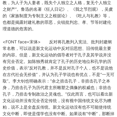
教，为人子为人妻者，既失个人独立之人格，复无个人独立
之财产”。鲁迅的名著《狂人日记》、《我之节烈观》，吴虞
的《家族制度为专制主义之根据论》、《吃人与礼教》等，
也都是揭露封建礼教的罪恶，尖锐批判忠、孝、节等封建伦
理道德的危害的。
<FONT face=宋体> 反对将孔教列入宪法、批判封建纲
常名教，可以说是新文化运动中反对旧思想、旧传统最主要
的内容。但是，新文化运动的倡导者对于孔子及其学说并没
有完全否定。如陈独秀就肯定了孔子的历史地位和孔学的历
史价值，表示“反对孔教，并不是反对孔子个人，也不是说他
在古代社会无价值”，并认为孔子学说也有优点，不是“一无可
取”。李大钊也明确表示：“余之掊击孔子，非掊击孔子之本
身，乃掊击孔子为历代君主所雕塑之偶像的权威也；非掊击
孔子，乃掊击专制政治之灵魂也。”仅此而言，也可以看出新
文化运动并没有完全否定传统，没有视中国传统文化尽为糟
粕，说不上是全盘反传统。新文化运动没有也不可能使传统
文化中断，即使是儒学也没有中断。如果说有“中断”，那断掉