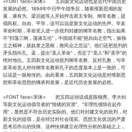
<FONT face=宋体> 五四新文化运动也是近代中国历史
发展的必然。1894年中日甲午战争后，随着维新思潮的发
展，康有为、梁启超等人开始抨击君主专制、纲常名教，提
倡民权、自由、平等，这可以说是新文化运动的先声。辛亥
革命时期，革命党人进一步批判封建的纲常名教，指出如果
不“扫荡三纲，荡涤五伦”，中国就不能“挹自由之空气，振独
立之精神，拔奴隶之恶根，救民众之悲运”。他们还把批判的
矛头指向孔、孟，提出“圣人革命”，否定了“圣人”和“圣学”的
绝对地位。五四新文化运动批判纲常名教、反对孔教，与辛
亥革命党人对待纲常名教和孔子的态度基本上是一致的，可
以说是一脉相传的。由此看来，五四新文化运动是对维新思
想和革命思想的继承和发展，是近代历史发展的必然。
<FONT face=宋体> 把五四运动说成是陈独秀、李大钊
等新文化运动倡导者的“情绪的宣泄”、“非理性感情在起作
用”，显然是不符合历史实际的。他们对封建文化的批判，对
新文化的提倡，是在经过对社会现实、思想文化状况的严肃
思考后作出的抉择。这种抉择建立在理性分析的基础之上，