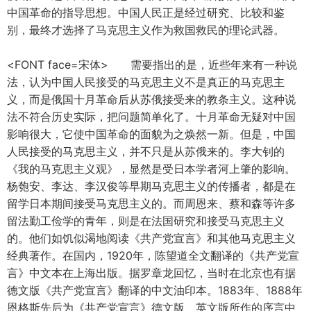
中国革命的指导思想。中国人民正是经过研究、比较和鉴
别，最终才选择了马克思主义作为救国救民的理论武器。
<FONT face=宋体> 需要指出的是，近些年来有一种说
法，认为中国人民接受的马克思主义不是真正的马克思主
义，而是俄国十月革命后从苏俄接受来的教条主义。这种说
法不符合历史实际，把问题简单化了。十月革命无疑对中国
影响很大，它使中国革命的面貌为之焕然一新。但是，中国
人民接受的马克思主义，并不只是从苏俄来的。李大钊的
《我的马克思主义观》，显然是受日本学者河上肇的影响。
杨匏安、李达、李汉俊等早期马克思主义的传播者，都是在
留学日本期间接受马克思主义的。而周恩来、蔡和森等许多
留法勤工俭学的青年，则是在法国研究和接受马克思主义
的。他们如饥似渴地阅读《共产党宣言》和其他马克思主义
经典著作。在国内，1920年，陈望道全文翻译的《共产党宣
言》中文本在上海出版。据罗章龙回忆，当时在北京也有据
德文版《共产党宣言》翻译的中文油印本。1883年、1888年
恩格斯先后为《共产党宣言》德文版、英文版所作的序言中