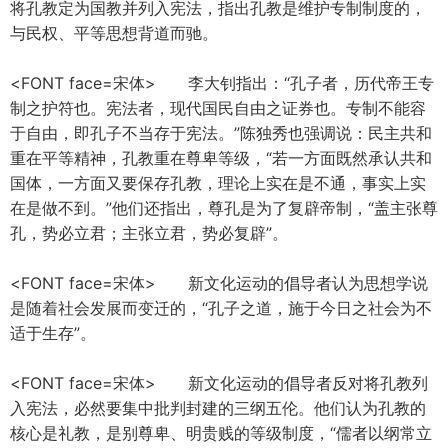
将孔教定为国教并列入宪法，指出孔教是维护专制制度的，
与民权、平等思想背道而驰。
<FONT face=宋体> 李大钊指出：“孔子者，历代帝王专
制之护符也。宪法者，现代国民自由之证券也。专制不能容
于自由，即孔子不当存于宪法。”陈独秀也强调说：民主共和
重在平等精神，孔教重在尊卑等级，“若一方面既然承认共和
国体，一方面又要保存孔教，理论上实在是不通，事实上实
在是做不到。”他们还指出，尊孔是为了复辟帝制，“盖主张尊
孔，势必立君；主张立君，势必复辟”。
<FONT face=宋体> 新文化运动的倡导者认为思想学说
是随着社会发展而变迁的，“孔子之道，施于今日之社会为不
适于生存”。
<FONT face=宋体> 新文化运动的倡导者反对将孔教列
入宪法，必然要集中批判封建的三纲五伦。他们认为孔教的
核心是礼教，是别尊卑、明贵贱的等级制度，“儒者以纲常立