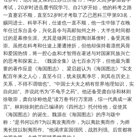
考试，20岁时进岳麓书院学习。自21岁开始，他的科考之路
一直蹇宕不顺，直至52岁时才考取了乙已恩科三甲第93名，
赐同进士。科举不利，仕途也一直不顺，他一生中除了在晚
年任过东台县令，兴化县令与高邮知州之外，大半生时间都
过的是幕僚生涯。尤其是做两江总督陶澍幕僚时，备受其推
崇。虽然在科考和仕途上屡遭挫折，但他却保持着凛然风骨
和爱国热情，将一腔心血和才智用在著述与对国家民族兴亡
的思考和探索上。《魏源全集》达七百余万字，但他最为重
要的著作应是《海国图志》。梁启超认为《海国图志》“实支
配百年来之人心，直至今日，犹未脱离净尽，则其在历史上
关系，不得不谓细也”。“中国士大夫之稍有世界地理知识，实
自此始”。并说此书为“不龟手之药”。他还备受龚自珍和林则
徐敬崇，龚自珍称他是“读万卷书行万里路，综一代典成一家
言”。林则徐则把自己编译的《四州志》托付给他，促使其
《海国图志》的诞生。魏源在《海国图志》的序与跋中
称：“是书何以作?为以夷攻夷而作，为以夷款夷而作，为师
夷长技以制夷而作。”他渴求富国强民，战胜列强。后世都将