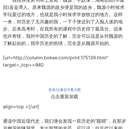
我很快便从书本上查知：魏源，字默深，湖南邵阳(今隆
回)县金潭人。原来魏源的故乡便是我的故乡，魏源小时候求
学玩耍过的地方，也就是我小时候求学放牧过的地方。这样
一来，对历史了无兴趣的我，一下子便达到了入痴入迷的地
步。后来高考时，在我所有的课程中历史得了最高分。说来
也许奇怪，我对中国历史的了解，完全可以说是从对魏源的
了解起始的，我学历史的热情，完全是从魏源开始的。
[url=http://column.bokee.com/print.175139.html"
target=_top><IMG
登录/注册后可看大图
点击重新加载
align=top >[/url]
通读中国近现代史，我们便会发现一双历史的“眼睛”，在那岁
月幽深的隧洞里，发出智慧的光芒。可以说：自近代以来的