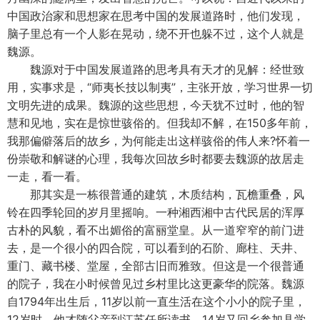
中国政治家和思想家在思考中国的发展道路时，他们发现，
脑子里总有一个人影在晃动，绕不开也躲不过，这个人就是
魏源。
魏源对于中国发展道路的思考具有天才的见解：经世致
用，实事求是，“师夷长技以制夷”，主张开放，学习世界一切
文明先进的成果。魏源的这些思想，今天犹不过时，他的智
慧和见地，实在是惊世骇俗的。但我却不解，在150多年前，
我那偏僻落后的故乡，为何能走出这样骇俗的伟人来?怀着一
份崇敬和解谜的心理，我每次回故乡时都要去魏源的故居走
一走，看一看。
那其实是一栋很普通的建筑，木质结构，瓦檐重叠，风
铃在四季轮回的岁月里摇响。一种湘西湘中古代民居的浑厚
古朴的风貌，看不出媚俗的富丽堂皇。从一道窄窄的前门进
去，是一个很小的四合院，可以看到的石阶、廊柱、天井、
重门、藏书楼、堂屋，全部古旧而雅致。但这是一个很普通
的院子，我在小时候曾见过乡村里比这更豪华的院落。魏源
自1794年出生后，11岁以前一直生活在这个小小的院子里，
12岁时，他才随父亲到江苏任所读书，14岁又回乡参加县学