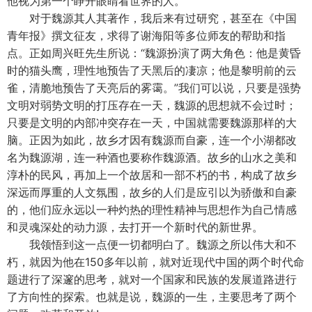
他视为第一个睁开眼睛看世界的人。
对于魏源其人其著作，我后来有过研究，甚至在《中国
青年报》撰文征友，求得了谢海阳等多位师友的帮助和指
点。正如周兴旺先生所说：“魏源扮演了两大角色：他是黄昏
时的猫头鹰，理性地预告了天黑后的凄凉；他是黎明前的云
雀，清脆地预告了天亮后的雾霭。”我们可以说，只要是强势
文明对弱势文明的打压存在一天，魏源的思想就不会过时；
只要是文明的内部冲突存在一天，中国就需要魏源那样的大
脑。正因为如此，故乡才因有魏源而自豪，连一个小湖都改
名为魏源湖，连一种酒也要称作魏源酒。故乡的山水之美和
淳朴的民风，再加上一个故居和一部不朽的书，构成了故乡
深远而厚重的人文氛围，故乡的人们是应引以为骄傲和自豪
的，他们应永远以一种灼热的理性精神与思想作为自己情感
和灵魂深处的动力源，去打开一个新时代的新世界。
我领悟到这一点便一切都明白了。魏源之所以伟大和不
朽，就因为他在150多年以前，就对近现代中国的两个时代命
题进行了深邃的思考，就对一个国家和民族的发展道路进行
了方向性的探索。也就是说，魏源的一生，主要思考了两个