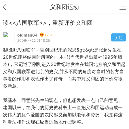
义和团运动
读<<八国联军>>，重新评价义和团
oldman64
Lv.6
关注
2006-4-22 21:18:25
&lt;&lt;八国联军—告别世纪末的深思&gt;&gt;是张超先生在
20世纪即将结束时所写的一本书(当代世界出版社1995年版
本)，它记述了刚刚进入20世纪时发生在我国北方的义和团起
义和八国联军进北京的史实,并从不同的角度对当时的各方当
事者的作用和表现作出了评价，而其中对义和团的评价有很
多新意。
我基本上同意张先生的观点，但也想发表一点自己的意见。
建国以来，在我们的历史教科书上一直把义和团运动当成一
次伟大的反帝爱国的农民起义而加以歌颂和赞扬，我觉得这
种看法和作法现在应当适当地作些调整。