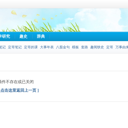
学研究
趣史
辞典
笔记
定哥笔记
定哥的课
大事年表
八股金句
模板
套路
趣闻轶史
定哥
万事由
插件不存在或已关闭
[ 点击这里返回上一页 ]