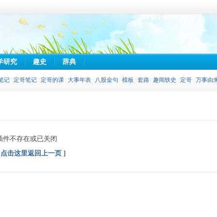
学研究
趣史
辞典
笔记
定哥笔记
定哥的课
大事年表
八股金句
模板
套路
趣闻轶史
定哥
万事由
插件不存在或已关闭
[ 点击这里返回上一页 ]