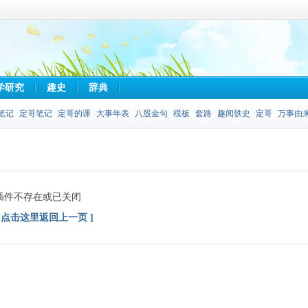
学研究
趣史
辞典
笔记
定哥笔记
定哥的课
大事年表
八股金句
模板
套路
趣闻轶史
定哥
万事由
插件不存在或已关闭
[ 点击这里返回上一页 ]