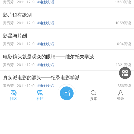
黄秀芳
2011-12-9
#电影史话
1360阅读
影片也有级别
黄秀芳
2011-12-9
#电影史话
1058阅读
影星与片酬
黄秀芳
2011-12-9
#电影史话
1094阅读
电影镜头就是观众的眼睛——维尔托夫学派
黄秀芳
2011-12-9
#电影史话
1321阅读
真实派电影的源头——纪录电影学派
黄秀芳
2011-12-9
#电影史话
856阅读
照相术、电影摄影机和电影视镜
社区
社区
搜索
登录
黄秀芳
2011-12-9
#电影史话
1034阅读
长青橡树林——好莱坞
主题筛选
收藏
黄秀芳
2011-12-9
#电影史话
917阅读