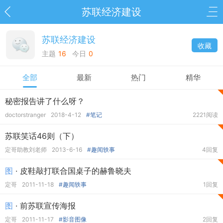
苏联经济建设
苏联经济建设
收藏
主题
16
今日
0
全部
最新
热门
精华
秘密报告讲了什么呀？
doctorstranger
2018-4-12
#笔记
2221阅读
苏联笑话46则（下）
定哥助教刘老师
2013-6-16
#趣闻轶事
4回复
图
· 皮鞋敲打联合国桌子的赫鲁晓夫
定哥
2011-11-18
#趣闻轶事
1回复
图
· 前苏联宣传海报
定哥
2011-11-17
#影音图像
2回复