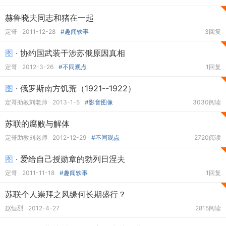
赫鲁晓夫同志和猪在一起
定哥
2011-12-28
#趣闻轶事
3回复
图
· 协约国武装干涉苏俄原因真相
定哥
2012-3-26
#不同观点
1回复
图
· 俄罗斯南方饥荒（1921--1922）
定哥助教刘老师
2013-1-5
#影音图像
3030阅读
苏联的腐败与解体
定哥助教刘老师
2012-12-29
#不同观点
2720阅读
图
· 爱给自己授勋章的勃列日涅夫
定哥
2011-11-18
#趣闻轶事
1回复
苏联个人崇拜之风缘何长期盛行？
赵恒烈
2012-4-27
2815阅读