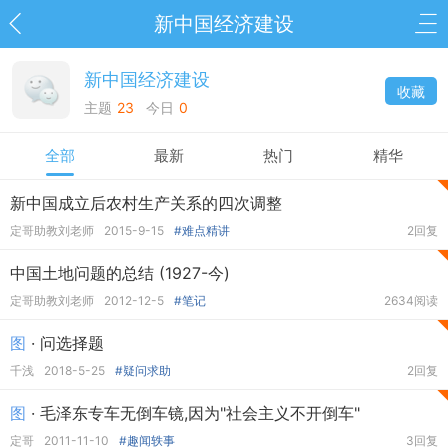
新中国经济建设
新中国经济建设
收藏
主题
23
今日
0
全部
最新
热门
精华
新中国成立后农村生产关系的四次调整
定哥助教刘老师
2015-9-15
#难点精讲
2回复
中国土地问题的总结 (1927-今)
定哥助教刘老师
2012-12-5
#笔记
2634阅读
图
· 问选择题
千浅
2018-5-25
#疑问求助
2回复
图
· 毛泽东专车无倒车镜,因为"社会主义不开倒车"
定哥
2011-11-10
#趣闻轶事
3回复