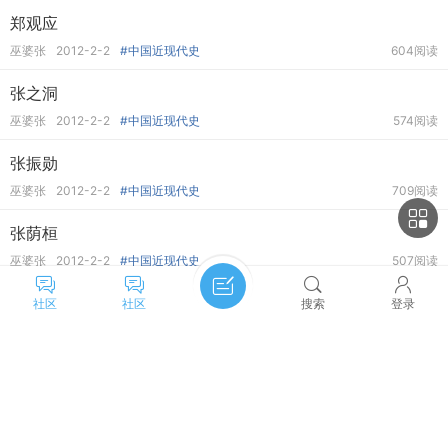
郑观应
巫婆张
2012-2-2
#中国近现代史
604阅读
张之洞
巫婆张
2012-2-2
#中国近现代史
574阅读
张振勋
巫婆张
2012-2-2
#中国近现代史
709阅读
张荫桓
巫婆张
2012-2-2
#中国近现代史
507阅读
曾纪泽
社区
社区
搜索
登录
巫婆张
2012-2-2
#中国近现代史
703阅读
载淳
主题筛选
收藏
巫婆张
2012-2-2
#中国近现代史
514阅读
类型:
全部
投票
悬赏
活动
辩论
余栋臣起义