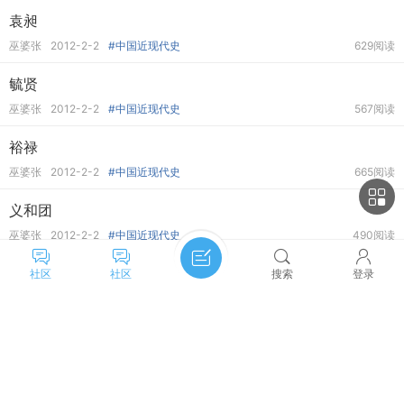
袁昶
巫婆张
2012-2-2
#中国近现代史
629阅读
毓贤
巫婆张
2012-2-2
#中国近现代史
567阅读
裕禄
巫婆张
2012-2-2
#中国近现代史
665阅读
义和团
巫婆张
2012-2-2
#中国近现代史
490阅读
义和拳
社区
社区
搜索
登录
巫婆张
2012-2-2
#中国近现代史
665阅读
杨儒
主题筛选
收藏
巫婆张
2012-2-2
#中国近现代史
569阅读
类型:
全部
投票
悬赏
活动
辩论
许景澄