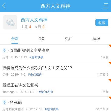
西方人文精神
西方人文精神
收藏
主题
4
今日
0
全部
最新
热门
精华
图
· 泰勒斯智测金字塔高度
定哥
2015-11-19
#趣闻轶事
1回复
彼特拉克为什么被称为"人文主义之父”？
定哥
2015-11-2
#难点精讲
1.1万阅读
最近正在讲文艺复兴
luoronghui
2014-11-23
#疑问求助
1回复
图
· 黑死病
定哥助教刘老师
2012-12-13
#趣闻轶事
3171阅读