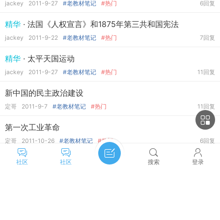
jackey
2011-9-27
#老教材笔记
#热门
6回复
精华
· 法国《人权宣言》和1875年第三共和国宪法
jackey
2011-9-22
#老教材笔记
#热门
7回复
精华
· 太平天国运动
jackey
2011-9-27
#老教材笔记
#热门
11回复
新中国的民主政治建设
定哥
2011-9-7
#老教材笔记
#热门
11回复
第一次工业革命
定哥
2011-10-26
#老教材笔记
#热门
6回复
中国古代经济制度与政策
社区
社区
搜索
登录
定哥
2011-10-14
#老教材笔记
#热门
8回复
精华
· 五四运动
主题筛选
收藏
jackey
2011-9-27
#老教材笔记
#热门
12回复