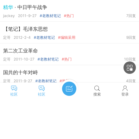
精华
· 中日甲午战争
jackey
2011-9-27
#老教材笔记
#热门
7回复
【笔记】毛泽东思想
定哥
2012-2-4
#老教材笔记
#编辑采用
9回复
第二次工业革命
定哥
2011-10-27
#老教材笔记
#热门
10回复
国共的十年对峙
定哥
2011-9-27
#老教材笔记
#热门
4回复
宋明理学
社区
社区
搜索
登录
定哥
2011-12-14
#老教材笔记
#热门
4回复
图
· 19世纪以来的世界文学艺术
主题筛选
收藏
定哥
2012-2-5
#老教材笔记
#热门
6回复
类型:
全部
投票
悬赏
活动
辩论
49-76中国经济建设的曲折发展