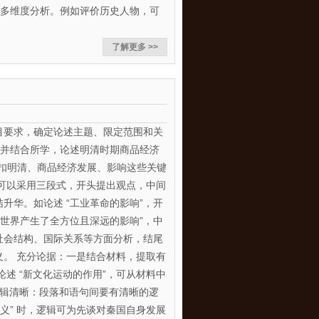
，多维度分析。例如评价历史人物，可
了解更多 >>
目要求，确定论述主题、限定范围和关
料并结合所学，论述明清时期商品经济
紧扣明清、商品经济发展、影响这些关键
：可以采用三段式，开头提出观点，中间
升华。如论述 “工业革命的影响”，开
对世界产生了全方位且深远的影响”，中
社会结构、国际关系等方面分析，结尾
义。 充分论据：一是结合材料，提取有
述 “新文化运动的作用”，可从材料中
逻辑清晰：段落和语句间要有清晰的逻
的意义” 时，逻辑可为先谈对秦国自身发展