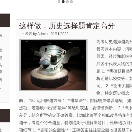
这样做，历史选择题肯定高分
+ 发表 by Admin - 01/11/2023
有
高考历史选择题高分
复习课本内容，清
隋
原因、经过和影响
如
兴各个代表人物的主
兵
题 1. **明确题
经
析还是比较类等。如
科
同。 2. **圈出关
，
物、特定历史概念
向。 ### 运用解题方法 1. **排除法**：排除明显错误选
选项。若选项中出现“最早”等绝对表述，要谨慎判断。 2. **
差异，结合所学确定正确答案。比如比较两个相似改革措施的细微差
题干，看是否符合题意。特别是对于理解类题目，检验选项能否使
项细节 1. **选项的全面性**：正确答案往往更全面地涵盖题干内
单