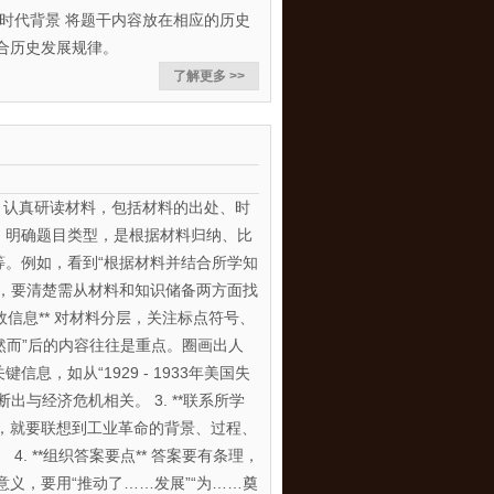
系时代背景 将题干内容放在相应的历史
合历史发展规律。
了解更多 >>
巧** 认真研读材料，包括材料的出处、时
。明确题目类型，是根据材料归纳、比
等。例如，看到“根据材料并结合所学知
”，要清楚需从材料和知识储备两方面找
取有效信息** 对材料分层，关注标点符号、
“然而”后的内容往往是重点。圈画出人
信息，如从“1929 - 1933年美国失
出与经济危机相关。 3. **联系所学
命，就要联想到工业革命的背景、过程、
. **组织答案要点** 答案要有条理，
义，要用“推动了……发展”“为……奠