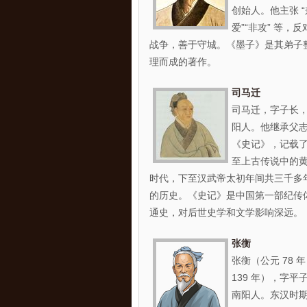
创始人。他主张 “
爱”“非攻” 等，反
战争，善于守城。《墨子》是其弟子
理而成的著作。
司马迁
司马迁，字子长
阳人。他继承父
《史记》，记载
至上古传说中的
时代，下至汉武帝太初年间共三千多
的历史。《史记》是中国第一部纪传
通史，对后世史学和文学影响深远。
张衡
张衡（公元 78 年
139 年），字平
南阳人。东汉时