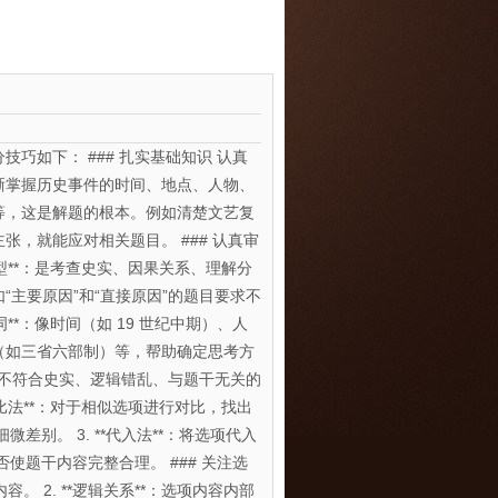
技巧如下： ### 扎实基础知识 认真
晰掌握历史事件的时间、地点、人物、
等，这是解题的根本。例如清楚文艺复
张，就能应对相关题目。 ### 认真审
目类型**：是考查史实、因果关系、理解分
“主要原因”和“直接原因”的题目要求不
键词**：像时间（如 19 世纪中期）、人
（如三省六部制）等，帮助确定思考方
项，如不符合史实、逻辑错乱、与题干无关的
对比法**：对于相似选项进行对比，找出
别。 3. **代入法**：将选项代入
题干内容完整合理。 ### 关注选
容。 2. **逻辑关系**：选项内容内部