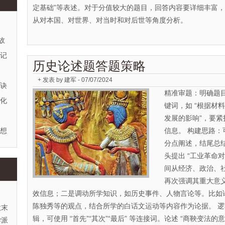
定基础”等表述。对于分值较大的题目，回答内容要详细丰富
从对本国、对世界、对当时和对后世等角度分析。
故
标记
历史论述题答题策略
+ 发表 by 建军 - 07/07/2024
口诀
精准审题：明确题
强化
键词，如 “根据材
发展的影响”，要
联想
信息。 构建思路
分点阐述，结尾总结
头提出 “工业革命
间从经济、政治、
再次强调其重大意
效信息；二是调动所学知识，如历史事件、人物言论等。比如论
陈独秀等的观点，结合所学的白话文运动等内容作为论据。 
秋末
辑，可使用 “首先”“其次”“最后” 等连接词。论述 “商鞅变法
学派