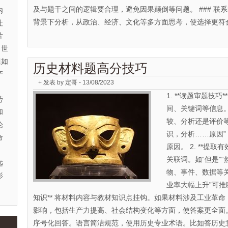
及与题干之间的逻辑要合理，避免因果颠倒等问题。 ### 联
内
背景下分析，从政治、经济、文化等多方面思考，使选择更符
社
片
 世
但如
历史材料题高分技巧
产
+ 发表 by 定哥 - 13/08/2023
1. **读题审题技
劳
间、关键词等信息
和
较、分析还是评价
论
识，分析……原因
命
原因。 2. **提
关联词。如“但是”
远
物、事件、数据等关键
影
业率大幅上升”可推断
知识** 将材料内容与教材知识点挂钩。如果材料涉及工业革
影响，包括生产力提高、社会结构变化等方面，使答案更全面。 4
序号化回答。语言简洁规范，使用历史专业术语。比如答历史意