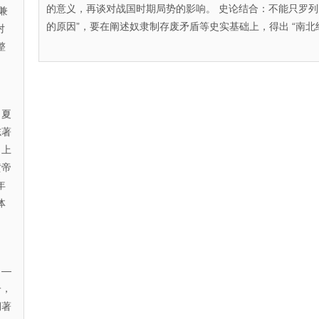
的意义，再谈对战国时期局势的影响。 史论结合：不能只罗列
兼
的原因”，要在阐述奴隶制存废矛盾等史实基础上，得出 “南北
对
整
，夏
志著
了上
黄帝
年
体
 —
子，
期著